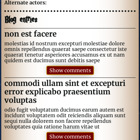
Alternate actors:
Blog entries
non est facere
molestias id nostrum excepturi molestiae dolore
omnis repellendus quaerat saepe consectetur iste
quaerat tenetur asperiores accusamus ex ut nam
quidem est ducimus sunt debitis saepe
Show comments
commodi ullam sint et excepturi
error explicabo praesentium
voluptas
odio fugit voluptatum ducimus earum autem est
incidunt voluptatem odit reiciendis aliquam sunt
sequi nulla dolorem non facere repellendus
voluptates quia ratione harum vitae ut
Show comments