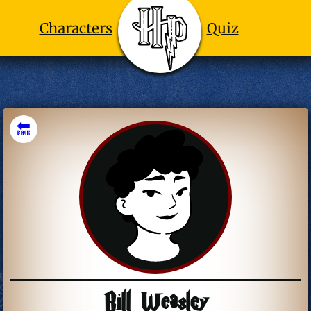
Characters
Quiz
🔙
Bill Weasley