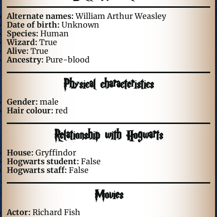
Alternate names:
William Arthur Weasley
Date of birth:
Unknown
Species:
Human
Wizard:
True
Alive:
True
Ancestry:
Pure-blood
Physical characteristics
Gender:
male
Hair colour:
red
Relationship with Hogwarts
House:
Gryffindor
Hogwarts student:
False
Hogwarts staff:
False
Movies
Actor:
Richard Fish