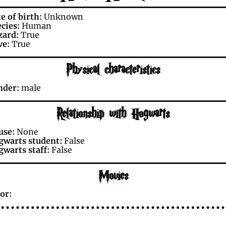
e of birth:
Unknown
cies:
Human
zard:
True
ve:
True
Physical characteristics
nder:
male
Relationship with Hogwarts
use:
None
gwarts student:
False
warts staff:
False
Movies
or: