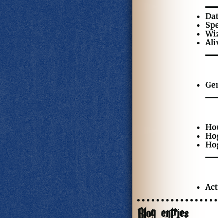
Dat
Spe
Wi
Ali
Ge
Ho
Ho
Hog
Act
Blog entries