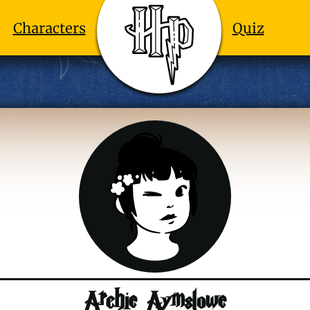
Characters
Quiz
Archie Aymslowe