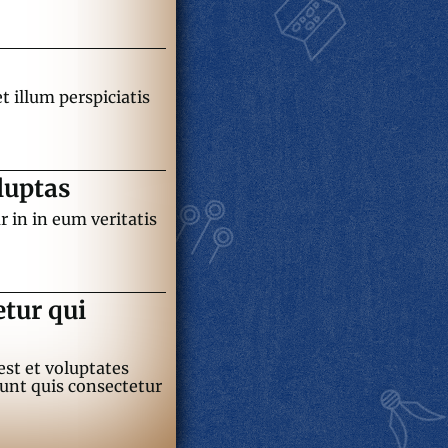
t illum perspiciatis
luptas
r in in eum veritatis
etur qui
est et voluptates
iunt quis consectetur