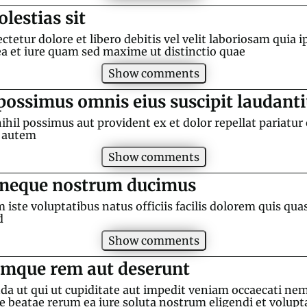
lestias sit
ctetur dolore et libero debitis vel velit laboriosam quia
ea et iure quam sed maxime ut distinctio quae
Show comments
ossimus omnis eius suscipit laudant
nihil possimus aut provident ex et dolor repellat pariatur
m autem
Show comments
 neque nostrum ducimus
ste voluptatibus natus officiis facilis dolorem quis quas
d
Show comments
mque rem aut deserunt
a ut qui ut cupiditate aut impedit veniam occaecati ne
 beatae rerum ea iure soluta nostrum eligendi et volupt