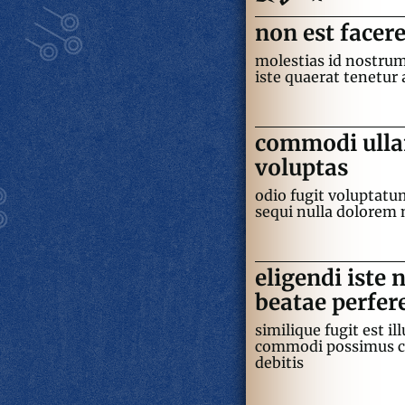
non est facer
molestias id nostrum
iste quaerat tenetur
commodi ullam
voluptas
odio fugit voluptatu
sequi nulla dolorem 
eligendi iste
beatae perfer
similique fugit est 
commodi possimus cu
debitis