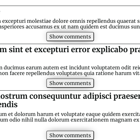
e
 excepturi molestiae dolore omnis repellendus quaerat 
 asperiores accusamus ex ut nam quidem est ducimus sunt
Show comments
 sint et excepturi error explicabo p
m ducimus earum autem est incidunt voluptatem odit rei
non facere repellendus voluptates quia ratione harum vit
Show comments
 nostrum consequuntur adipisci praese
endis
illum et dolorum harum et voluptate eaque quidem exerc
m odio nihil nulla dolorum exercitationem magnam ex et
Show comments