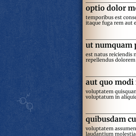
optio dolor mo
temporibus est conse
itaque fuga rem aut 
ut numquam p
est natus reiciendis 
repellendus dolore
aut quo modi
voluptatem quisquam i
voluptatum in aliqui
quibusdam cu
voluptatem assumend
laudantium molestiae