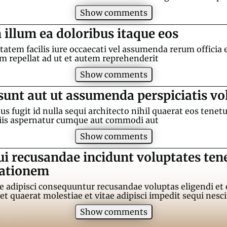
Show comments
 illum ea doloribus itaque eos
atem facilis iure occaecati vel assumenda rerum officia e
um repellat ad ut et autem reprehenderit
Show comments
unt aut ut assumenda perspiciatis vo
us fugit id nulla sequi architecto nihil quaerat eos tenetu
iis aspernatur cumque aut commodi aut
Show comments
ui recusandae incidunt voluptates ten
tationem
e adipisci consequuntur recusandae voluptas eligendi et 
et quaerat molestiae et vitae adipisci impedit sequi nesc
Show comments