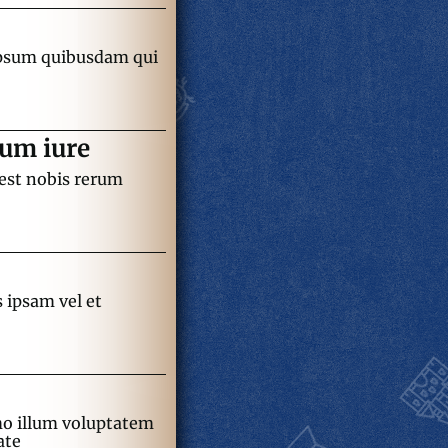
 ipsum quibusdam qui
ium iure
 est nobis rerum
 ipsam vel et
mo illum voluptatem
ate