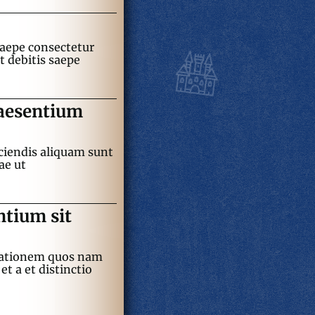
saepe consectetur
 debitis saepe
raesentium
ciendis aliquam sunt
ae ut
ntium sit
itationem quos nam
 a et distinctio