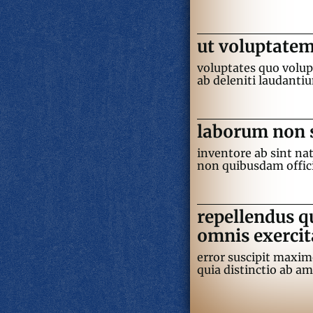
ut voluptatem
voluptates quo volupt
ab deleniti laudanti
laborum non s
inventore ab sint nat
non quibusdam offic
repellendus q
omnis exerci
error suscipit maxim
quia distinctio ab am