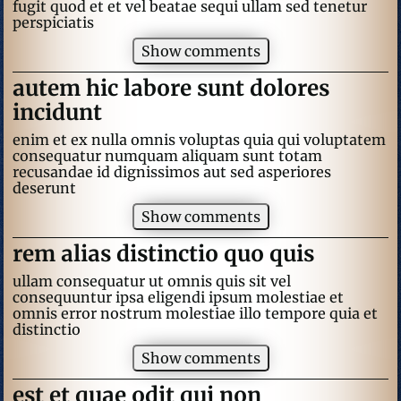
fugit quod et et vel beatae sequi ullam sed tenetur
perspiciatis
Show comments
autem hic labore sunt dolores
incidunt
enim et ex nulla omnis voluptas quia qui voluptatem
consequatur numquam aliquam sunt totam
recusandae id dignissimos aut sed asperiores
deserunt
Show comments
rem alias distinctio quo quis
ullam consequatur ut omnis quis sit vel
consequuntur ipsa eligendi ipsum molestiae et
omnis error nostrum molestiae illo tempore quia et
distinctio
Show comments
est et quae odit qui non