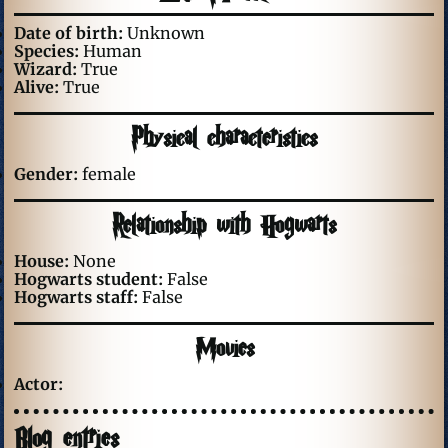
Date of birth:
Unknown
Species:
Human
Wizard:
True
Alive:
True
Physical characteristics
Gender:
female
Relationship with Hogwarts
House:
None
Hogwarts student:
False
Hogwarts staff:
False
Movies
Actor:
Blog entries