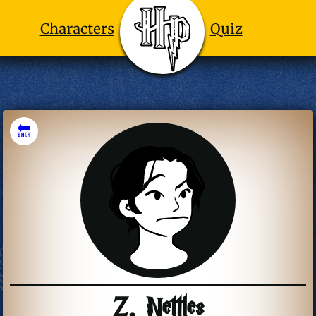
Characters
Quiz
🔙
Z. Nettles