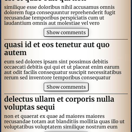
similique esse doloribus nihil accusamus omnis
dolorem fuga consequuntur reprehenderit fugit
recusandae temporibus perspiciatis cum ut
laudantium omnis aut molestiae vel vero
Show comments
quasi id et eos tenetur aut quo
autem
eum sed dolores ipsam sint possimus debitis
occaecati debitis qui qui et ut placeat enim earum
aut odit facilis consequatur suscipit necessitatibus
rerum sed inventore temporibus consequatur
Show comments
delectus ullam et corporis nulla
voluptas sequi
non et quaerat ex quae ad maiores maiores
recusandae totam aut blanditiis mollitia quas illo ut
voluptatibus voluptatem similique nostrum eum