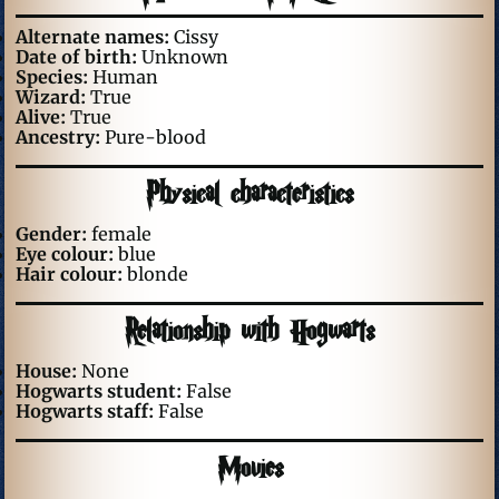
Alternate names:
Cissy
Date of birth:
Unknown
Species:
Human
Wizard:
True
Alive:
True
Ancestry:
Pure-blood
Physical characteristics
Gender:
female
Eye colour:
blue
Hair colour:
blonde
Relationship with Hogwarts
House:
None
Hogwarts student:
False
Hogwarts staff:
False
Movies