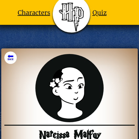
Characters
Quiz
🔙
Narcissa Malfoy